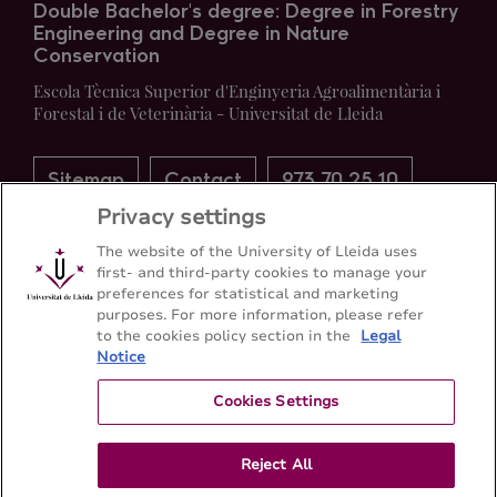
Double Bachelor's degree: Degree in Forestry
Engineering and Degree in Nature
Conservation
Escola Tècnica Superior d'Enginyeria Agroalimentària i
Forestal i de Veterinària - Universitat de Lleida
Sitemap
Contact
973 70 25 10
Privacy settings
The website of the University of Lleida uses
first- and third-party cookies to manage your
preferences for statistical and marketing
purposes. For more information, please refer
to the cookies policy section in the
Legal
Notice
Cookies Settings
Reject All