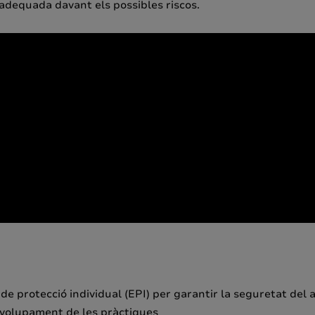
adequada davant els possibles riscos.
de protecció individual (EPI) per garantir la seguretat del
envolupament de les pràctiques