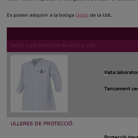
Es poden adquirir a la botiga
Údels
de la UdL
BATA LABORATORI BLANCA UdL
B
ata laborato
Tancament cent
ULLERES DE PROTECCIÓ
Protecció dava