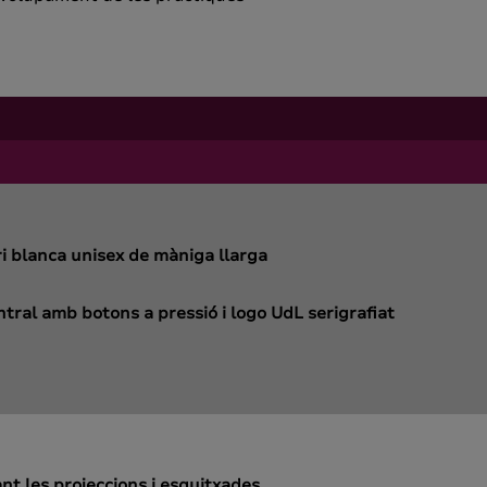
ri blanca unisex de màniga llarga
ral amb botons a pressió i logo UdL serigrafiat
nt les projeccions i esquitxades