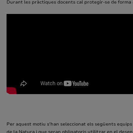
Durant les pràctiques docents cal protegir-se de forma 
Per aquest motiu s'han seleccionat els següents equips 
de la Natura i que seran obligatoris utilitzar en el des