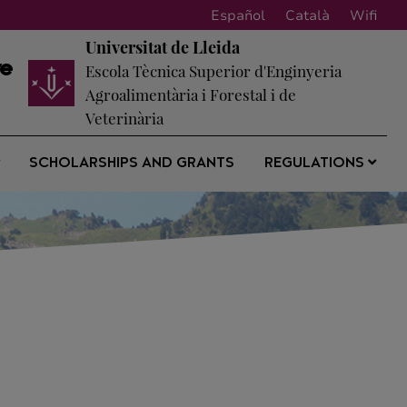
Español
Català
Wifi
Universitat de Lleida
re
Escola Tècnica Superior d'Enginyeria
Agroalimentària i Forestal i de
Veterinària
SCHOLARSHIPS AND GRANTS
REGULATIONS