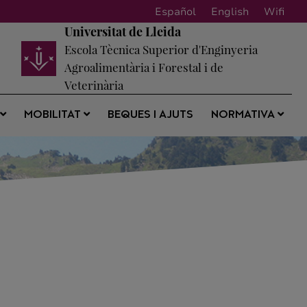
Español
English
Wifi
Universitat de Lleida
Escola Tècnica Superior d'Enginyeria
Agroalimentària i Forestal i de
Veterinària
BEQUES I AJUTS
S
MOBILITAT
NORMATIVA