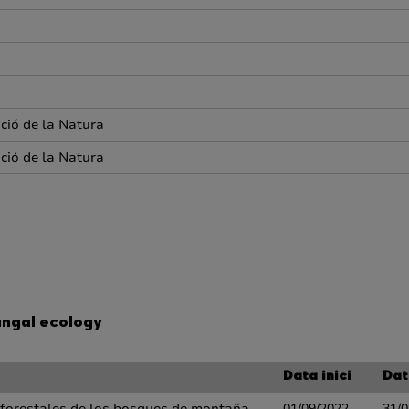
ació de la Natura
ació de la Natura
ungal ecology
Data inici
Dat
 forestales de los bosques de montaña
01/09/2022
31/0