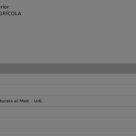
rior
AGRÍCOLA
urals al Med. - UdL