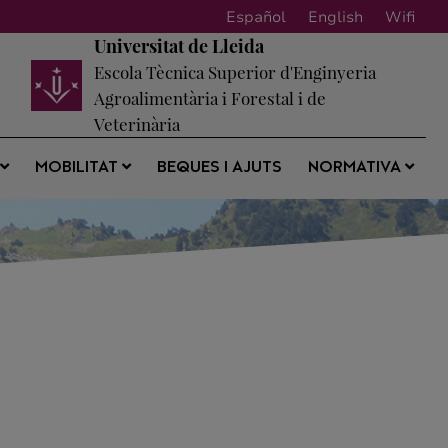
Español
English
Wifi
Universitat de Lleida
Escola Tècnica Superior d'Enginyeria
Agroalimentària i Forestal i de
Veterinària
BEQUES I AJUTS
S
MOBILITAT
NORMATIVA