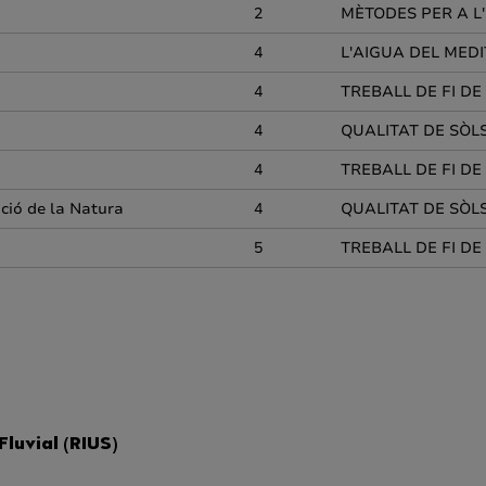
2
MÈTODES PER A L'
4
L'AIGUA DEL MED
4
TREBALL DE FI D
4
QUALITAT DE SÒLS
4
TREBALL DE FI D
ació de la Natura
4
QUALITAT DE SÒLS
5
TREBALL DE FI D
luvial (RIUS)