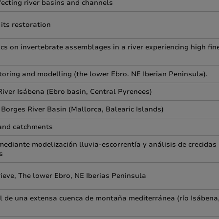
ecting river basins and channels
its restoration
s on invertebrate assemblages in a river experiencing high fin
toring and modelling (the lower Ebro. NE Iberian Peninsula).
River Isábena (Ebro basin, Central Pyrenees)
Borges River Basin (Mallorca, Balearic Islands)
land catchments
mediante modelización lluvia-escorrentía y análisis de crecidas
s
ieve, The lower Ebro, NE Iberias Peninsula
ial de una extensa cuenca de montaña mediterránea (río Isábena