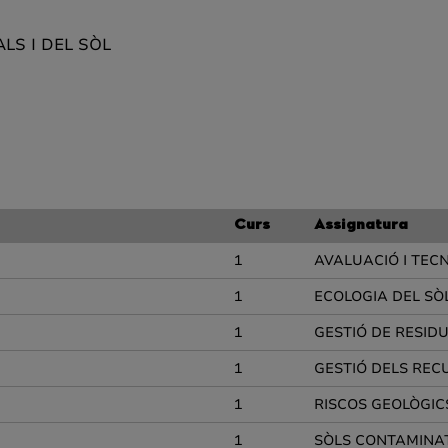
ALS I DEL SÒL
Curs
Assignatura
1
AVALUACIÓ I TEC
1
ECOLOGIA DEL SÒ
1
GESTIÓ DE RESIDU
1
GESTIÓ DELS REC
1
RISCOS GEOLÒGIC
1
SÒLS CONTAMINAT