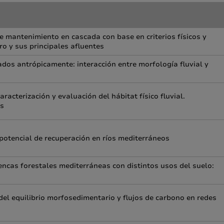
e mantenimiento en cascada con base en criterios físicos y
o y sus principales afluentes
dos antrópicamente: interacción entre morfología fluvial y
acterización y evaluación del hábitat físico fluvial.
os
 potencial de recuperación en ríos mediterráneos
encas forestales mediterráneas con distintos usos del suelo:
 del equilibrio morfosedimentario y flujos de carbono en redes