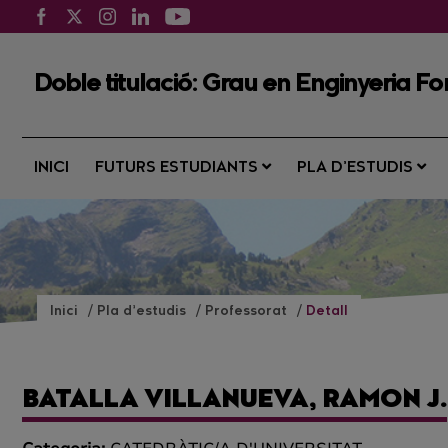
Doble titulació: Grau en Enginyeria Fo
INICI
FUTURS ESTUDIANTS
PLA D’ESTUDIS
Inici
Pla d’estudis
Professorat
Detall
BATALLA VILLANUEVA, RAMON J.