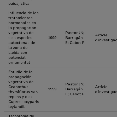
paisajística
Influencia de los
tratamientos
hormonales en
la propagación
vegetativa de
Pastor JN;
Article
seis especies
1999
Barragán
d'investigac
autóctonas de
E; Cabot P
la zona de
Lleida con
potencial
ornamental
Estudio de la
propagación
vegetativa de
Pastor JN;
Ceanothus
Article
1999
Barragán
thyrsiflorus var.
d'investigac
E; Cabot P
repens y de x
Cupressocyparis
leylandii.
Tecnología de