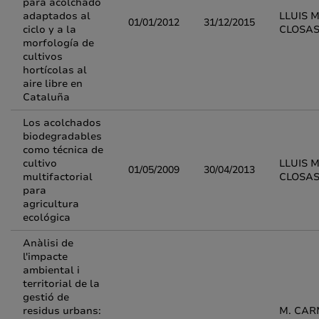
para acolchado
adaptados al
LLUIS 
01/01/2012
31/12/2015
ciclo y a la
CLOSA
morfología de
cultivos
hortícolas al
aire libre en
Cataluña
Los acolchados
biodegradables
como técnica de
cultivo
LLUIS 
01/05/2009
30/04/2013
multifactorial
CLOSA
para
agricultura
ecológica
Anàlisi de
l'impacte
ambiental i
territorial de la
gestió de
residus urbans:
M. CA