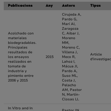
Publicacions
Any
Autors
Tipus
Cirujeda A,
Pardo G,
Marí AI,
Zaragoza
Acolchado con
C, Aibar J,
materiales
Moreno
biodegradables.
MM,
Principales
Moreno C,
resultados de
Villena J,
Article
los ensayos
2015
Meco R,
d'investigac
realizados en
Lahoz I,
tomate de
Mácua JI,
industria y
Pardo A,
pimiento entre
Suso ML,
2006 y 2015
Costa J,
Pelacho
AM, Pastor
N, Martín-
Closas Ll.
In Vitro and In
Pastor JN,