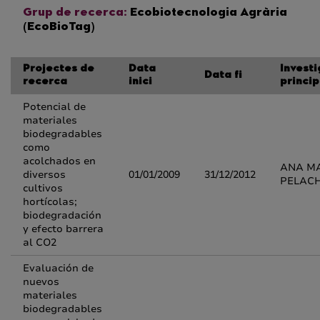
Grup de recerca:
Ecobiotecnologia Agrària
(EcoBioTag)
Projectes de
Data
Invest
Data fi
recerca
inici
princip
Potencial de
materiales
biodegradables
como
acolchados en
ANA M
diversos
01/01/2009
31/12/2012
PELACH
cultivos
hortícolas;
biodegradación
y efecto barrera
al CO2
Evaluación de
nuevos
materiales
biodegradables