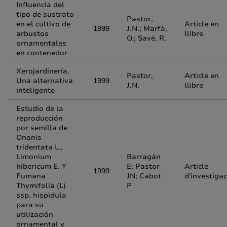
Influencia del
tipo de sustrato
Pastor,
en el cultivo de
Article en
1999
J.N.; Marfà,
arbustos
llibre
O.; Savé, R.
ornamentales
en contenedor
Xerojardinería.
Pastor,
Article en
Una alternativa
1999
J.N.
llibre
inteligente
Estudio de la
reproducción
por semilla de
Ononis
tridentata L.,
Limonium
Barragán
hibericum E. Y
E; Pastor
Article
1999
Fumana
JN; Cabot
d'investigac
Thymifolia (L)
P
ssp. hispidula
para su
utilización
ornamental y