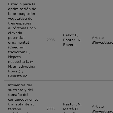
Estudio para la
optimización de
la propagación
vegetativa de
tres especies
autóctonas con
elevado
Cabot P,
potencial
Article
2005
Pastor JN,
ornamental
d'investigac
Bovet I.
(Cneorum
tricoccom L.,
Nepeta
nepetella L. (=
N. amethystina
Poiret) y
Genista do
Influencia del
sustrato y del
tamaño del
contenedor en el
transplante al
Pastor JN,
Article
terreno
2003
Marfà O,
d'investigac