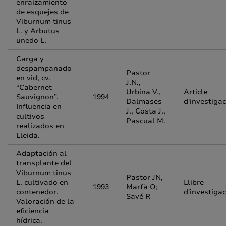
enraizamiento
de esquejes de
Viburnum tinus
L. y Arbutus
unedo L.
Carga y
despampanado
Pastor
en vid, cv.
J.N.,
“Cabernet
Urbina V.,
Article
Sauvignon”.
1994
Dalmases
d'investigac
Influencia en
J., Costa J.,
cultivos
Pascual M.
realizados en
Lleida.
Adaptación al
transplante del
Viburnum tinus
Pastor JN,
L. cultivado en
Llibre
1993
Marfà O;
contenedor.
d'investigac
Savé R
Valoración de la
eficiencia
hídrica.