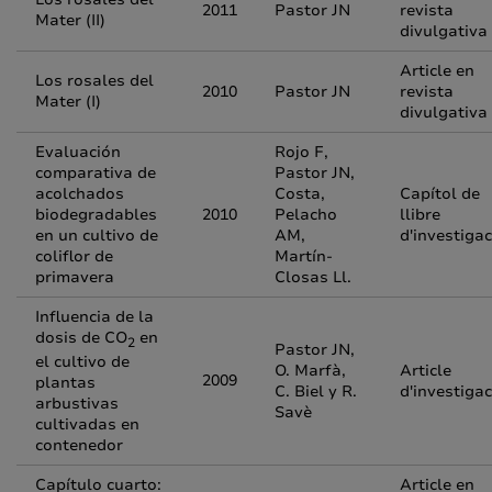
2011
Pastor JN
revista
Mater (II)
divulgativa
Article en
Los rosales del
2010
Pastor JN
revista
Mater (I)
divulgativa
Evaluación
Rojo F,
comparativa de
Pastor JN,
acolchados
Costa,
Capítol de
biodegradables
2010
Pelacho
llibre
en un cultivo de
AM,
d'investigac
coliflor de
Martín-
primavera
Closas Ll.
Influencia de la
dosis de CO
en
2
Pastor JN,
el cultivo de
O. Marfà,
Article
2009
plantas
C. Biel y R.
d'investigac
arbustivas
Savè
cultivadas en
contenedor
Capítulo cuarto:
Article en