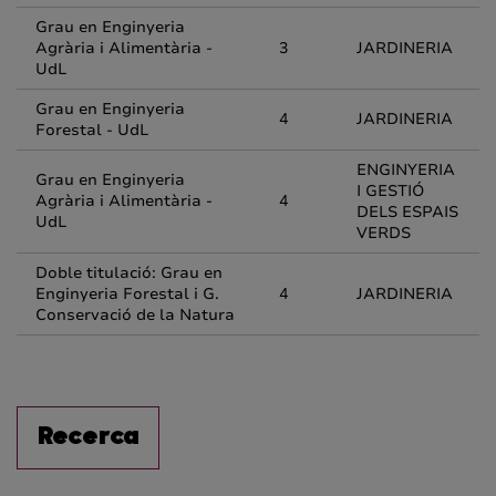
Grau en Enginyeria
Agrària i Alimentària -
3
JARDINERIA
UdL
Grau en Enginyeria
4
JARDINERIA
Forestal - UdL
ENGINYERIA
Grau en Enginyeria
I GESTIÓ
Agrària i Alimentària -
4
DELS ESPAIS
UdL
VERDS
Doble titulació: Grau en
Enginyeria Forestal i G.
4
JARDINERIA
Conservació de la Natura
Recerca