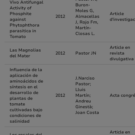
Vivo Antifungal
Buron-
Activity of
Moles G,
Phosphite
Article
2012
Almacellas
against
d'investigac
J, Rojo Fm,
Phytophthora
Martín-
parasitica in
Closas L.
Tomato
Article en
Las Magnolias
2012
Pastor JN
revista
del Mater
divulgativa
Influencia de la
aplicación de
J.Narciso
aminoácidos de
Pastor;
síntesis en el
Lluis
desarrollo de
2012
Martín;
Acta congr
plantas de
Andreu
tomate
Ginestà;
cultivadas bajo
Joan Costa
condiciones de
salinidad
Article en
Los rosales del