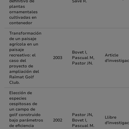
definitivo de
Savé R.
plantas
ornamentales
cultivadas en
contenedor
Transformación
de un paisaje
agrícola en un
paisaje
Bovet I,
recreativo: el
Article
2003
Pascual M,
caso del
d'investigac
Pastor JN.
proyecto de
ampliación del
Raïmat Golf
Club.
Elección de
especies
cespitosas de
un campo de
golf construido
Pastor JN,
Llibre
bajo parámetros
2002
Bovet I,
d'investigac
de eficiencia
Pascual M.