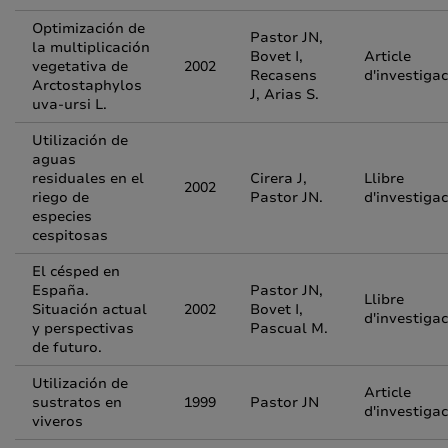
Optimización de
Pastor JN,
la multiplicación
Bovet I,
Article
vegetativa de
2002
Recasens
d'investigac
Arctostaphylos
J, Arias S.
uva-ursi L.
Utilización de
aguas
residuales en el
Cirera J,
Llibre
2002
riego de
Pastor JN.
d'investigac
especies
cespitosas
El césped en
España.
Pastor JN,
Llibre
Situación actual
2002
Bovet I,
d'investigac
y perspectivas
Pascual M.
de futuro.
Utilización de
Article
sustratos en
1999
Pastor JN
d'investigac
viveros