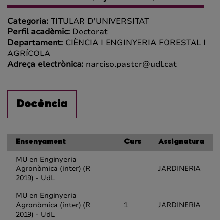
Categoria:
TITULAR D'UNIVERSITAT
Perfil acadèmic:
Doctorat
Departament:
CIÈNCIA I ENGINYERIA FORESTAL I
AGRÍCOLA
Adreça electrònica:
narciso.pastor@udl.cat
Docència
Ensenyament
Curs
Assignatura
MU en Enginyeria
Agronòmica (inter) (R
JARDINERIA
2019) - UdL
MU en Enginyeria
Agronòmica (inter) (R
1
JARDINERIA
2019) - UdL