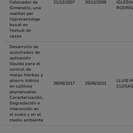
l'abocador de
21/12/2007
20/12/2009
IGLESI
Gimenells, una
RODRÍ
realitat per
l'aprenentatge
basat en
l'estudi de
casos
Desarrollo de
acolchados de
aplicación
líquida para el
control de
malas hierbas y
ahorro hídrico
LLUIS 
26/06/2017
25/06/2021
en cultivos
CLOSA
plurianuales.
Caracterización,
Degradación e
interacción en
el suelo y en el
medio ambiente