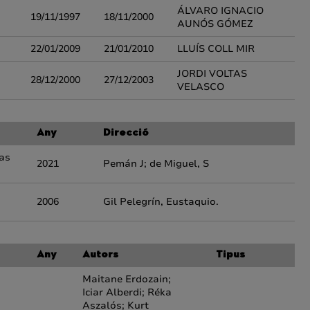
ÁLVARO IGNACIO
19/11/1997
18/11/2000
AUNÓS GÓMEZ
22/01/2009
21/01/2010
LLUÍS COLL MIR
JORDI VOLTAS
28/12/2000
27/12/2003
VELASCO
Any
Direcció
cas
2021
Pemán J; de Miguel, S
2006
Gil Pelegrín, Eustaquio.
Any
Autors
Tipus
Maitane Erdozain;
Iciar Alberdi; Réka
Aszalós; Kurt