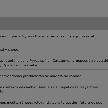
eres Juglans. Pyrus i Pistacia per al seu ús agroforestal
gal y chopo
p.; Juglans sp. y Pyrus sp.) en Catalunya: prospección y selcci
 Pyrus, técnicas selví
a de frondosas productoras de madera de calidad
n contexto de cambio: Análisis del papel de la trayectoria
S)
inos mediterráneos: relevancia para la gestión futura de sus