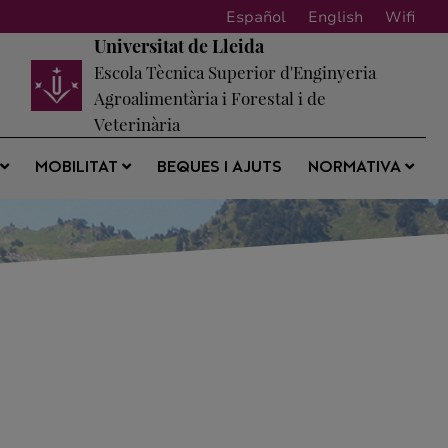
Español
English
Wifi
Universitat de Lleida
Escola Tècnica Superior d'Enginyeria
Agroalimentària i Forestal i de
Veterinària
BEQUES I AJUTS
S
MOBILITAT
NORMATIVA