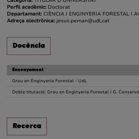
Categoria:
TITULAR D'UNIVERSITAT
Perfil acadèmic:
Doctorat
Departament:
CIÈNCIA I ENGINYERIA FORESTAL I 
Adreça electrònica:
jesus.peman@udl.cat
Docència
Ensenyament
Grau en Enginyeria Forestal - UdL
Doble titulació: Grau en Enginyeria Forestal i G. Conserv
Recerca